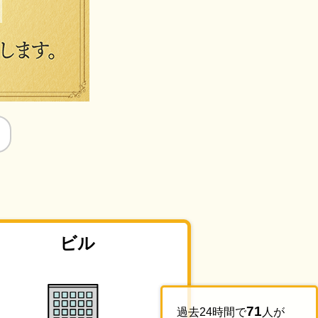
ビル
71
過去24時間で
人が