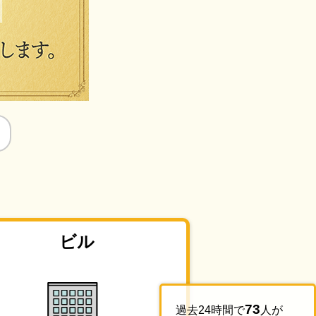
ビル
73
過去24時間で
人が