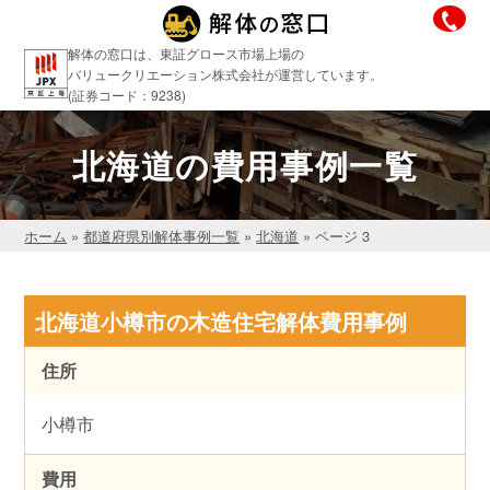
解体の窓口は、東証グロース市場上場の
バリュークリエーション株式会社が運営しています。
(証券コード：9238)
北海道の費用事例一覧
ホーム
»
都道府県別解体事例一覧
»
北海道
»
ページ 3
北海道小樽市の木造住宅解体費用事例
住所
小樽市
費用