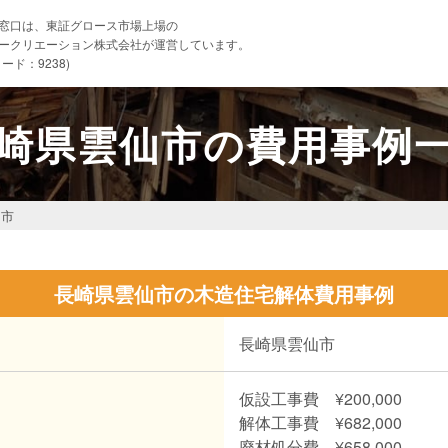
窓口は、東証グロース市場上場の
ークリエーション株式会社が運営しています。
ード：9238)
崎県雲仙市の費用事例
仙市
長崎県雲仙市の木造住宅解体費用事例
長崎県雲仙市
仮設工事費 ¥200,000
解体工事費 ¥682,000
廃材処分費 ¥658,000