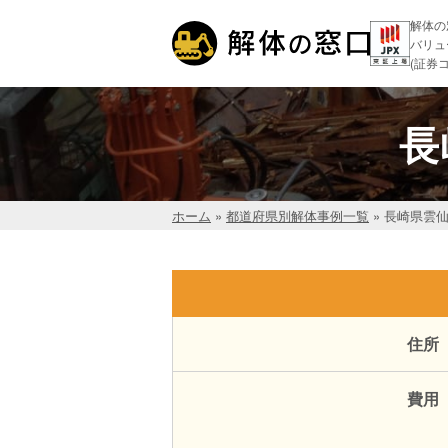
解体の
バリュ
(証券コ
長
ホーム
»
都道府県別解体事例一覧
»
長崎県雲
住所
費用