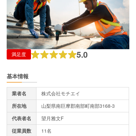
5.0
満足度
基本情報
業者名
株式会社モチエイ
所在地
山梨県南巨摩郡南部町南部3168-3
代表者名
望月雅文F
従業員数
11名