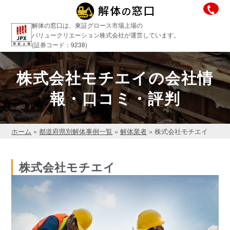
解体の窓口は、東証グロース市場上場の
バリュークリエーション株式会社が運営しています。
(証券コード：9238)
株式会社モチエイの会社情
報・口コミ・評判
ホーム
»
都道府県別解体事例一覧
»
解体業者
»
株式会社モチエイ
株式会社モチエイ