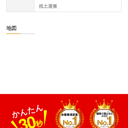
残土運搬
地図
かんたん
30
秒