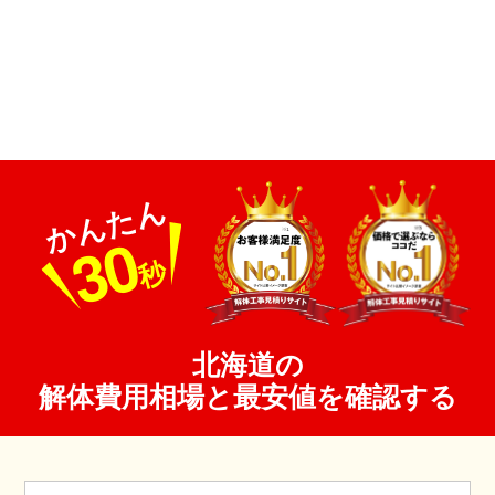
かんたん
30
秒
北海道の
解体費用相場と最安値を確認する