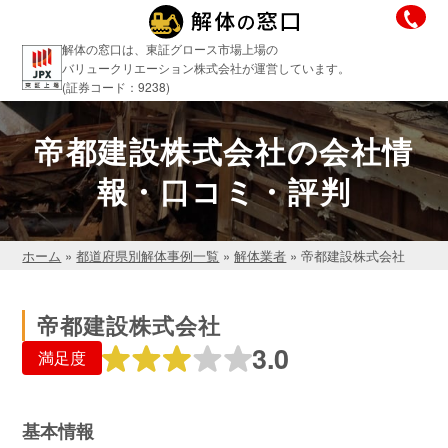
解体の窓口は、東証グロース市場上場の
バリュークリエーション株式会社が運営しています。
(証券コード：9238)
帝都建設株式会社の会社情
報・口コミ・評判
ホーム
»
都道府県別解体事例一覧
»
解体業者
»
帝都建設株式会社
帝都建設株式会社
3.0
満足度
基本情報