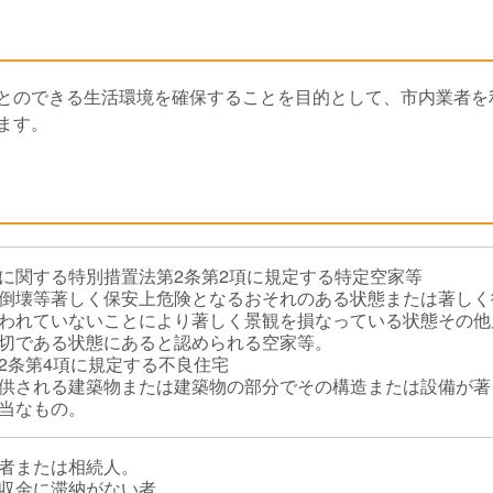
とのできる生活環境を確保することを目的として、市内業者を
ます。
に関する特別措置法第2条第2項に規定する特定空家等
倒壊等著しく保安上危険となるおそれのある状態または著しく
われていないことにより著しく景観を損なっている状態その他
切である状態にあると認められる空家等。
2条第4項に規定する不良住宅
供される建築物または建築物の部分でその構造または設備が著
当なもの。
者または相続人。
収金に滞納がない者。