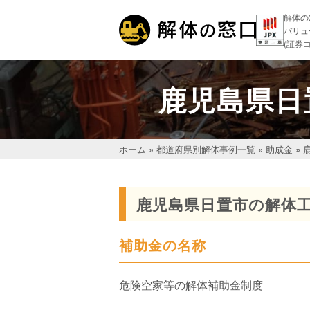
解体の
バリュ
(証券コ
鹿児島県日
ホーム
»
都道府県別解体事例一覧
»
助成金
»
鹿児島県日置市の解体
補助金の名称
危険空家等の解体補助金制度