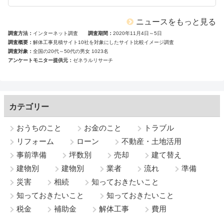
ニュースをもっと見る
調査方法
インターネット調査
調査期間
2020年11月4日～5日
調査概要
解体工事見積サイト10社を対象にしたサイト比較イメージ調査
調査対象
全国の20代～50代の男女 1023名
アンケートモニター提供元
ゼネラルリサーチ
カテゴリー
おうちのこと
お金のこと
トラブル
リフォーム
ローン
不動産・土地活用
事前準備
坪数別
売却
建て替え
建物別
建物別
業者
流れ
準備
災害
相続
知っておきたいこと
知っておきたいこと
知っておきたいこと
税金
補助金
解体工事
費用