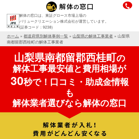
解体の窓口は、東証グロース市場上場の
バリュークリエーション株式会社が運営しています。
(証券コード：9238)
ホーム
»
都道府県別解体事例一覧
»
山梨県の解体工事業者
»
山梨県
南都留郡西桂町の解体工事業者
山梨県南都留郡西桂町
の
解体工事最安値と費用相場が
30
秒で！口コミ・助成金情報
も
解体業者選びなら解体の窓口