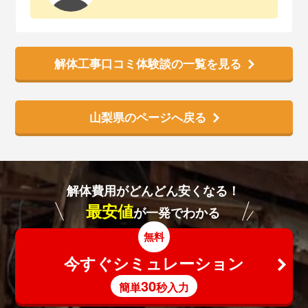
解体工事口コミ体験談の一覧を見る
山梨県のページへ戻る
解体費用がどんどん安くなる！
最安値
が一発でわかる
無料
今すぐシミュレーション
30
簡単
秒入力