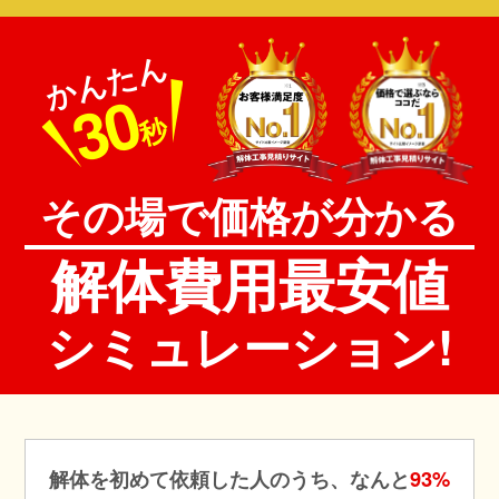
かんたん
30
秒
その場で価格が分かる
解体費用最安値
シミュレーション!
解体を初めて依頼した人のうち、なんと
93%