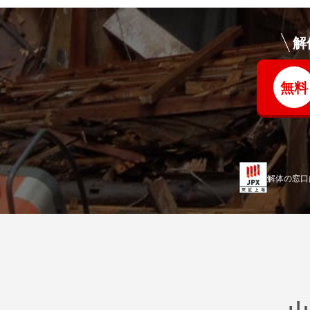
解
無料
解体の窓口