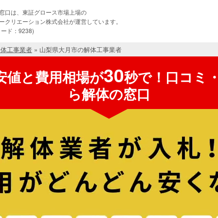
窓口は、東証グロース市場上場の
ークリエーション株式会社が運営しています。
ード：9238)
解体工事業者
»
山梨県大月市の解体工事業者
30
安値と費用相場が
秒で！口コミ
ら解体の窓口