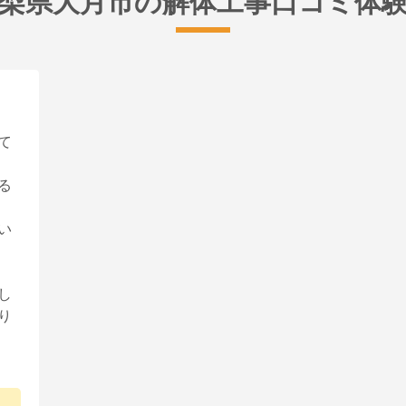
梨県大月市の解体工事口コミ体
て
る
い
し
り