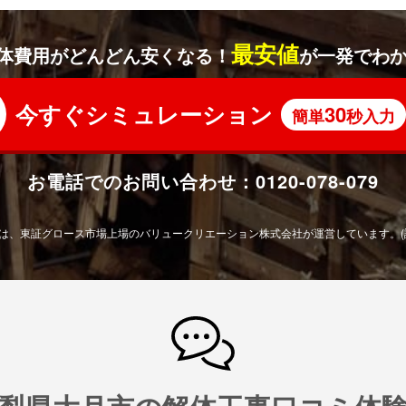
最安値
体費用がどんどん安くなる！
が一発でわ
今すぐシミュレーション
30
簡単
秒入力
お電話でのお問い合わせ：
0120-078-079
は、東証グロース市場上場の
バリュークリエーション株式会社が運営しています。