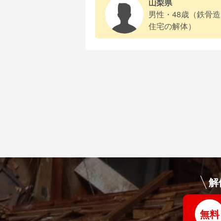
山梨県
男性・48歳（鉄骨造
住宅の解体）
解
無料