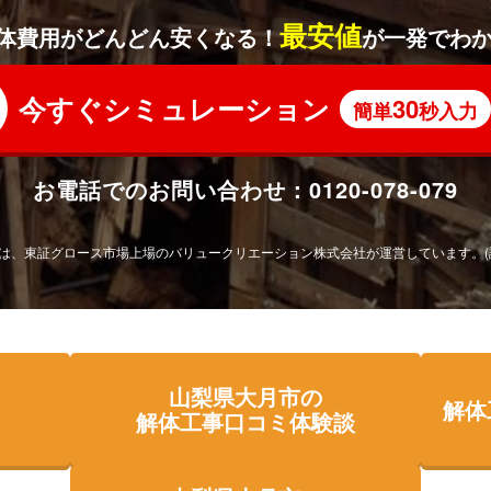
最安値
体費用がどんどん安くなる！
が一発でわ
今すぐシミュレーション
30
簡単
秒入力
お電話でのお問い合わせ：
0120-078-079
は、東証グロース市場上場の
バリュークリエーション株式会社が運営しています。
山梨県大月市の
解体
解体工事口コミ体験談