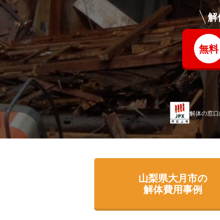
解
無料
解体の窓口
山梨県大月市の
解体費用事例