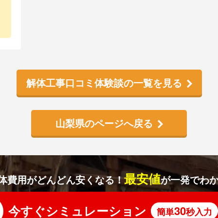
解体工事口コミ体験談の一覧を見る
山梨県のページへ戻る
最安値
体費用がどんどん安くなる！
が一発でわ
今すぐシミュレーション
30
簡単
秒入力