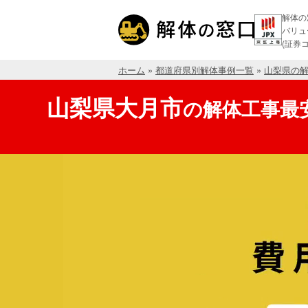
解体の
バリュ
(証券コ
ホーム
»
都道府県別解体事例一覧
»
山梨県の
山梨県大月市
の
解体工事最