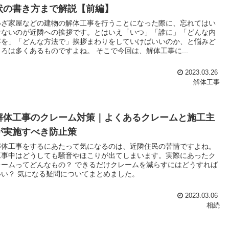
状の書き方まで解説【前編】
いざ家屋などの建物の解体工事を行うことになった際に、忘れてはい
けないのが近隣への挨拶です。とはいえ「いつ」「誰に」「どんな内
容を」「どんな方法で」挨拶まわりをしていけばいいのか、と悩みど
ころは多くあるものですよね。 そこで今回は、解体工事に...
2023.03.26
解体工事
解体工事のクレーム対策｜よくあるクレームと施工主
が実施すべき防止策
解体工事をするにあたって気になるのは、近隣住民の苦情ですよね。
工事中はどうしても騒音やほこりが出てしまいます。実際にあったク
レームってどんなもの？ できるだけクレームを減らすにはどうすれば
いい？ 気になる疑問についてまとめました。
2023.03.06
相続