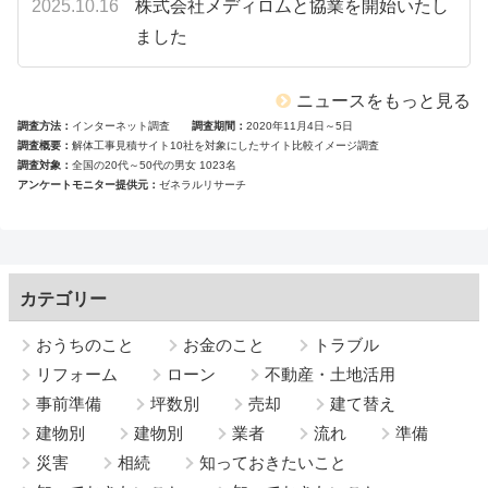
2025.10.16
株式会社メディロムと協業を開始いたし
ました
ニュースをもっと見る
調査方法
インターネット調査
調査期間
2020年11月4日～5日
調査概要
解体工事見積サイト10社を対象にしたサイト比較イメージ調査
調査対象
全国の20代～50代の男女 1023名
アンケートモニター提供元
ゼネラルリサーチ
カテゴリー
おうちのこと
お金のこと
トラブル
リフォーム
ローン
不動産・土地活用
事前準備
坪数別
売却
建て替え
建物別
建物別
業者
流れ
準備
災害
相続
知っておきたいこと