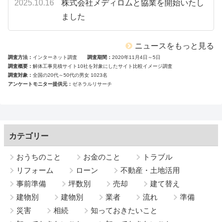
2025.10.16
株式会社メディロムと協業を開始いたし
ました
ニュースをもっと見る
調査方法
インターネット調査
調査期間
2020年11月4日～5日
調査概要
解体工事見積サイト10社を対象にしたサイト比較イメージ調査
調査対象
全国の20代～50代の男女 1023名
アンケートモニター提供元
ゼネラルリサーチ
カテゴリー
おうちのこと
お金のこと
トラブル
リフォーム
ローン
不動産・土地活用
事前準備
坪数別
売却
建て替え
建物別
建物別
業者
流れ
準備
災害
相続
知っておきたいこと