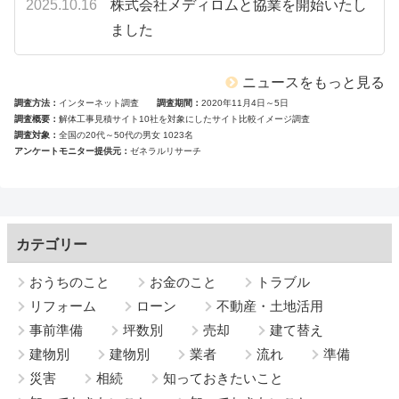
2025.10.16
株式会社メディロムと協業を開始いたし
ました
ニュースをもっと見る
調査方法
インターネット調査
調査期間
2020年11月4日～5日
調査概要
解体工事見積サイト10社を対象にしたサイト比較イメージ調査
調査対象
全国の20代～50代の男女 1023名
アンケートモニター提供元
ゼネラルリサーチ
カテゴリー
おうちのこと
お金のこと
トラブル
リフォーム
ローン
不動産・土地活用
事前準備
坪数別
売却
建て替え
建物別
建物別
業者
流れ
準備
災害
相続
知っておきたいこと