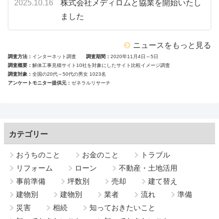
2025.10.16
株式会社メディロムと協業を開始いたし
ました
ニュースをもっと見る
調査方法
インターネット調査
調査期間
2020年11月4日～5日
調査概要
解体工事見積サイト10社を対象にしたサイト比較イメージ調査
調査対象
全国の20代～50代の男女 1023名
アンケートモニター提供元
ゼネラルリサーチ
カテゴリー
おうちのこと
お金のこと
トラブル
リフォーム
ローン
不動産・土地活用
事前準備
坪数別
売却
建て替え
建物別
建物別
業者
流れ
準備
災害
相続
知っておきたいこと