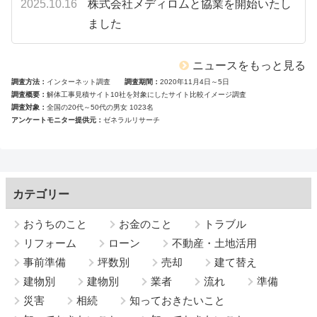
2025.10.16
株式会社メディロムと協業を開始いたし
ました
ニュースをもっと見る
調査方法
インターネット調査
調査期間
2020年11月4日～5日
調査概要
解体工事見積サイト10社を対象にしたサイト比較イメージ調査
調査対象
全国の20代～50代の男女 1023名
アンケートモニター提供元
ゼネラルリサーチ
カテゴリー
おうちのこと
お金のこと
トラブル
リフォーム
ローン
不動産・土地活用
事前準備
坪数別
売却
建て替え
建物別
建物別
業者
流れ
準備
災害
相続
知っておきたいこと