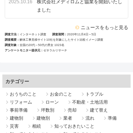
2025.10.16
株式会社メディロムと協業を開始いたし
ました
ニュースをもっと見る
調査方法
インターネット調査
調査期間
2020年11月4日～5日
調査概要
解体工事見積サイト10社を対象にしたサイト比較イメージ調査
調査対象
全国の20代～50代の男女 1023名
アンケートモニター提供元
ゼネラルリサーチ
カテゴリー
おうちのこと
お金のこと
トラブル
リフォーム
ローン
不動産・土地活用
事前準備
坪数別
売却
建て替え
建物別
建物別
業者
流れ
準備
災害
相続
知っておきたいこと