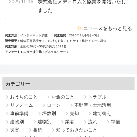
2025.10.16
株式会社メディロムと協業を開始いたし
ました
ニュースをもっと見る
調査方法
インターネット調査
調査期間
2020年11月4日～5日
調査概要
解体工事見積サイト10社を対象にしたサイト比較イメージ調査
調査対象
全国の20代～50代の男女 1023名
アンケートモニター提供元
ゼネラルリサーチ
カテゴリー
おうちのこと
お金のこと
トラブル
リフォーム
ローン
不動産・土地活用
事前準備
坪数別
売却
建て替え
建物別
建物別
業者
流れ
準備
災害
相続
知っておきたいこと