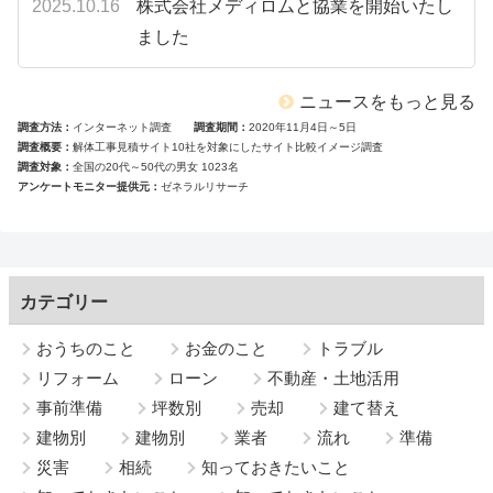
2025.10.16
株式会社メディロムと協業を開始いたし
ました
ニュースをもっと見る
調査方法
インターネット調査
調査期間
2020年11月4日～5日
調査概要
解体工事見積サイト10社を対象にしたサイト比較イメージ調査
調査対象
全国の20代～50代の男女 1023名
アンケートモニター提供元
ゼネラルリサーチ
カテゴリー
おうちのこと
お金のこと
トラブル
リフォーム
ローン
不動産・土地活用
事前準備
坪数別
売却
建て替え
建物別
建物別
業者
流れ
準備
災害
相続
知っておきたいこと