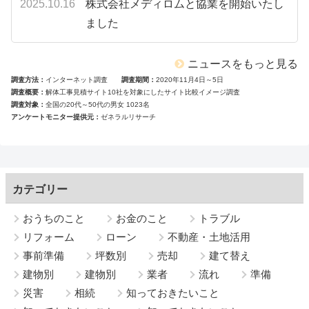
2025.10.16
株式会社メディロムと協業を開始いたし
ました
ニュースをもっと見る
調査方法
インターネット調査
調査期間
2020年11月4日～5日
調査概要
解体工事見積サイト10社を対象にしたサイト比較イメージ調査
調査対象
全国の20代～50代の男女 1023名
アンケートモニター提供元
ゼネラルリサーチ
カテゴリー
おうちのこと
お金のこと
トラブル
リフォーム
ローン
不動産・土地活用
事前準備
坪数別
売却
建て替え
建物別
建物別
業者
流れ
準備
災害
相続
知っておきたいこと