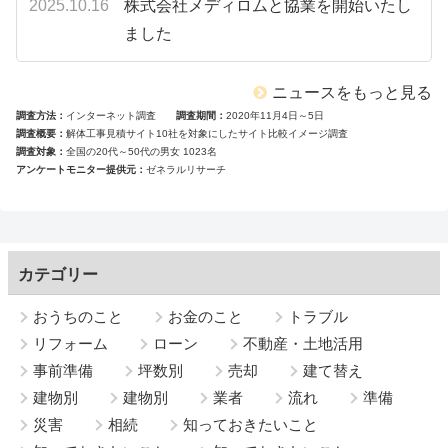
2025.10.16
株式会社メディロムと協業を開始いたし
ました
ニュースをもっと見る
調査方法
インターネット調査
調査期間
2020年11月4日～5日
調査概要
解体工事見積サイト10社を対象にしたサイト比較イメージ調査
調査対象
全国の20代～50代の男女 1023名
アンケートモニター提供元
ゼネラルリサーチ
カテゴリー
おうちのこと
お金のこと
トラブル
リフォーム
ローン
不動産・土地活用
事前準備
坪数別
売却
建て替え
建物別
建物別
業者
流れ
準備
災害
相続
知っておきたいこと