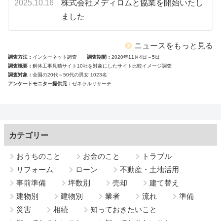
2025.10.16
株式会社メディロムと協業を開始いたし
ました
ニュースをもっと見る
調査方法
インターネット調査
調査期間
2020年11月4日～5日
調査概要
解体工事見積サイト10社を対象にしたサイト比較イメージ調査
調査対象
全国の20代～50代の男女 1023名
アンケートモニター提供元
ゼネラルリサーチ
カテゴリー
おうちのこと
お金のこと
トラブル
リフォーム
ローン
不動産・土地活用
事前準備
坪数別
売却
建て替え
建物別
建物別
業者
流れ
準備
災害
相続
知っておきたいこと