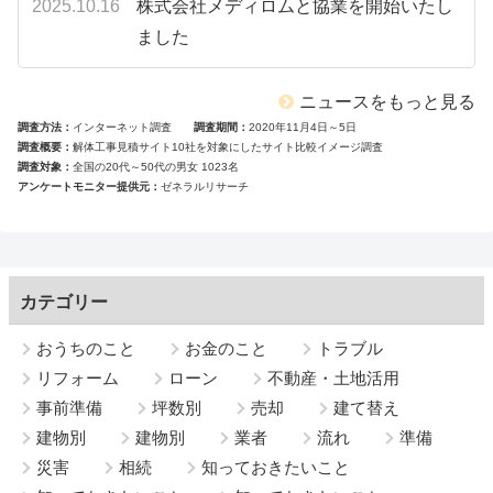
2025.10.16
株式会社メディロムと協業を開始いたし
ました
ニュースをもっと見る
調査方法
インターネット調査
調査期間
2020年11月4日～5日
調査概要
解体工事見積サイト10社を対象にしたサイト比較イメージ調査
調査対象
全国の20代～50代の男女 1023名
アンケートモニター提供元
ゼネラルリサーチ
カテゴリー
おうちのこと
お金のこと
トラブル
リフォーム
ローン
不動産・土地活用
事前準備
坪数別
売却
建て替え
建物別
建物別
業者
流れ
準備
災害
相続
知っておきたいこと