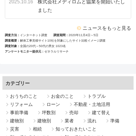
2025.10.16
株式会社メディロムと協業を開始いたし
ました
ニュースをもっと見る
調査方法
インターネット調査
調査期間
2020年11月4日～5日
調査概要
解体工事見積サイト10社を対象にしたサイト比較イメージ調査
調査対象
全国の20代～50代の男女 1023名
アンケートモニター提供元
ゼネラルリサーチ
カテゴリー
おうちのこと
お金のこと
トラブル
リフォーム
ローン
不動産・土地活用
事前準備
坪数別
売却
建て替え
建物別
建物別
業者
流れ
準備
災害
相続
知っておきたいこと