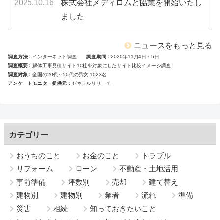
2025.10.16
株式会社メディロムと協業を開始いたし
ました
ニュースをもっと見る
調査方法
インターネット調査
調査期間
2020年11月4日～5日
調査概要
解体工事見積サイト10社を対象にしたサイト比較イメージ調査
調査対象
全国の20代～50代の男女 1023名
アンケートモニター提供元
ゼネラルリサーチ
カテゴリー
おうちのこと
お金のこと
トラブル
リフォーム
ローン
不動産・土地活用
事前準備
坪数別
売却
建て替え
建物別
建物別
業者
流れ
準備
災害
相続
知っておきたいこと