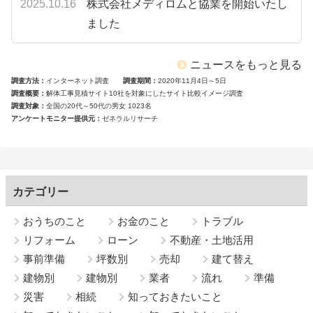
2025.10.16
株式会社メディロムと協業を開始いたし
ました
ニュースをもっと見る
調査方法
インターネット調査
調査期間
2020年11月4日～5日
調査概要
解体工事見積サイト10社を対象にしたサイト比較イメージ調査
調査対象
全国の20代～50代の男女 1023名
アンケートモニター提供元
ゼネラルリサーチ
カテゴリー
おうちのこと
お金のこと
トラブル
リフォーム
ローン
不動産・土地活用
事前準備
坪数別
売却
建て替え
建物別
建物別
業者
流れ
準備
災害
相続
知っておきたいこと