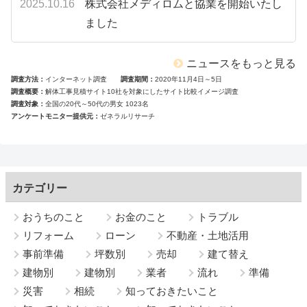
2025.10.16
株式会社メディロムと協業を開始いたし
ました
ニュースをもっと見る
調査方法
インターネット調査
調査期間
2020年11月4日～5日
調査概要
解体工事見積サイト10社を対象にしたサイト比較イメージ調査
調査対象
全国の20代～50代の男女 1023名
アンケートモニター提供元
ゼネラルリサーチ
カテゴリー
おうちのこと
お金のこと
トラブル
リフォーム
ローン
不動産・土地活用
事前準備
坪数別
売却
建て替え
建物別
建物別
業者
流れ
準備
災害
相続
知っておきたいこと