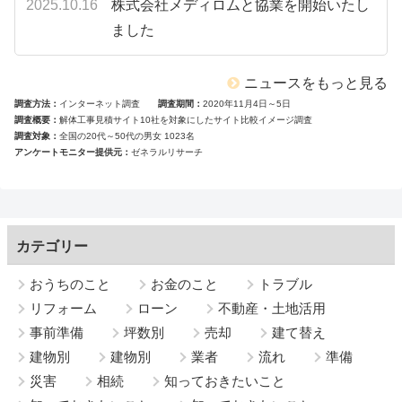
2025.10.16
株式会社メディロムと協業を開始いたし
ました
ニュースをもっと見る
調査方法
インターネット調査
調査期間
2020年11月4日～5日
調査概要
解体工事見積サイト10社を対象にしたサイト比較イメージ調査
調査対象
全国の20代～50代の男女 1023名
アンケートモニター提供元
ゼネラルリサーチ
カテゴリー
おうちのこと
お金のこと
トラブル
リフォーム
ローン
不動産・土地活用
事前準備
坪数別
売却
建て替え
建物別
建物別
業者
流れ
準備
災害
相続
知っておきたいこと