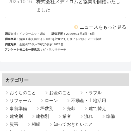
2025.10.16
株式会社メディロムと協業を開始いたし
ました
ニュースをもっと見る
調査方法
インターネット調査
調査期間
2020年11月4日～5日
調査概要
解体工事見積サイト10社を対象にしたサイト比較イメージ調査
調査対象
全国の20代～50代の男女 1023名
アンケートモニター提供元
ゼネラルリサーチ
カテゴリー
おうちのこと
お金のこと
トラブル
リフォーム
ローン
不動産・土地活用
事前準備
坪数別
売却
建て替え
建物別
建物別
業者
流れ
準備
災害
相続
知っておきたいこと