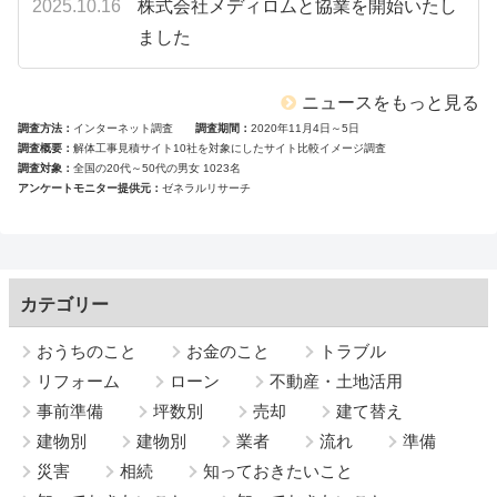
2025.10.16
株式会社メディロムと協業を開始いたし
ました
ニュースをもっと見る
調査方法
インターネット調査
調査期間
2020年11月4日～5日
調査概要
解体工事見積サイト10社を対象にしたサイト比較イメージ調査
調査対象
全国の20代～50代の男女 1023名
アンケートモニター提供元
ゼネラルリサーチ
カテゴリー
おうちのこと
お金のこと
トラブル
リフォーム
ローン
不動産・土地活用
事前準備
坪数別
売却
建て替え
建物別
建物別
業者
流れ
準備
災害
相続
知っておきたいこと