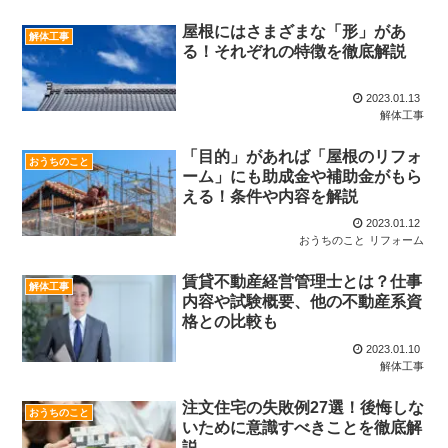
屋根にはさまざまな「形」があ
解体工事
る！それぞれの特徴を徹底解説
2023.01.13
解体工事
「目的」があれば「屋根のリフォ
おうちのこと
ーム」にも助成金や補助金がもら
える！条件や内容を解説
2023.01.12
おうちのこと
リフォーム
賃貸不動産経営管理士とは？仕事
解体工事
内容や試験概要、他の不動産系資
格との比較も
2023.01.10
解体工事
注文住宅の失敗例27選！後悔しな
おうちのこと
いために意識すべきことを徹底解
説