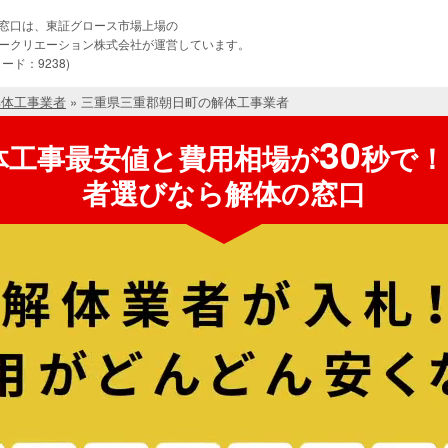
窓口は、東証グロース市場上場の
ークリエーション株式会社が運営しています。
ード：9238)
解体工事業者
»
三重県三重郡朝日町の解体工事業者
30
体工事最安値と費用相場が
秒で！
者選びなら解体の窓口