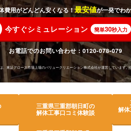
最安値
体費用がどんどん安くなる！
が一発でわ
今すぐシミュレーション
30
簡単
秒入力
お電話でのお問い合わせ：
0120-078-079
は、東証グロース市場上場の
バリュークリエーション株式会社が運営しています。
の
三重県三重郡朝日町の
解体
解体工事口コミ体験談