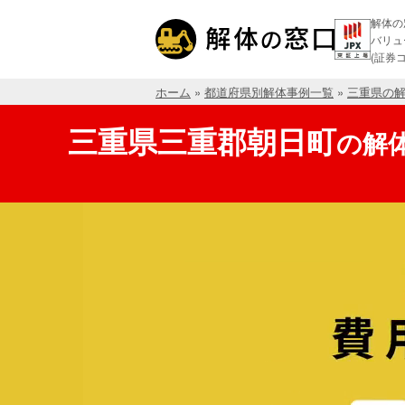
解体の
バリュ
(証券コ
ホーム
»
都道府県別解体事例一覧
»
三重県の
三重県三重郡朝日町
の
解