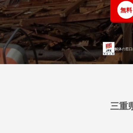
無料
解体の窓口
三重