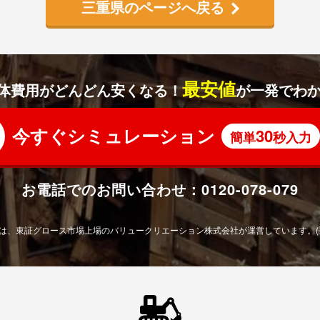
三重県のページへ戻る
最安値
体費用がどんどん安くなる！
が一発でわ
今すぐシミュレーション
30
簡単
秒入力
お電話でのお問い合わせ：
0120-078-079
は、東証グロース市場上場の
バリュークリエーション株式会社が運営しています。