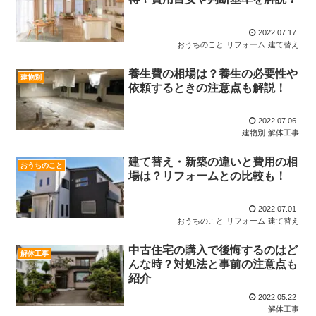
2022.07.17
おうちのこと
リフォーム
建て替え
養生費の相場は？養生の必要性や
建物別
依頼するときの注意点も解説！
2022.07.06
建物別
解体工事
建て替え・新築の違いと費用の相
おうちのこと
場は？リフォームとの比較も！
2022.07.01
おうちのこと
リフォーム
建て替え
中古住宅の購入で後悔するのはど
解体工事
んな時？対処法と事前の注意点も
紹介
2022.05.22
解体工事