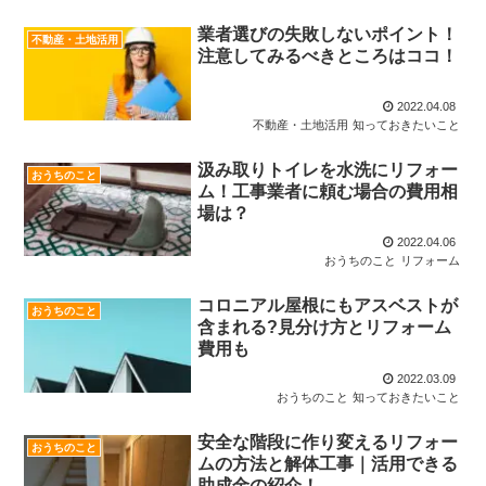
業者選びの失敗しないポイント！
不動産・土地活用
注意してみるべきところはココ！
2022.04.08
不動産・土地活用
知っておきたいこと
汲み取りトイレを水洗にリフォー
おうちのこと
ム！工事業者に頼む場合の費用相
場は？
2022.04.06
おうちのこと
リフォーム
コロニアル屋根にもアスベストが
おうちのこと
含まれる?見分け方とリフォーム
費用も
2022.03.09
おうちのこと
知っておきたいこと
安全な階段に作り変えるリフォー
おうちのこと
ムの方法と解体工事｜活用できる
助成金の紹介！