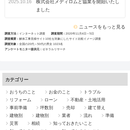
2025.10.16
株式会社メディロムと協業を開始いたし
ました
ニュースをもっと見る
調査方法
インターネット調査
調査期間
2020年11月4日～5日
調査概要
解体工事見積サイト10社を対象にしたサイト比較イメージ調査
調査対象
全国の20代～50代の男女 1023名
アンケートモニター提供元
ゼネラルリサーチ
カテゴリー
おうちのこと
お金のこと
トラブル
リフォーム
ローン
不動産・土地活用
事前準備
坪数別
売却
建て替え
建物別
建物別
業者
流れ
準備
災害
相続
知っておきたいこと