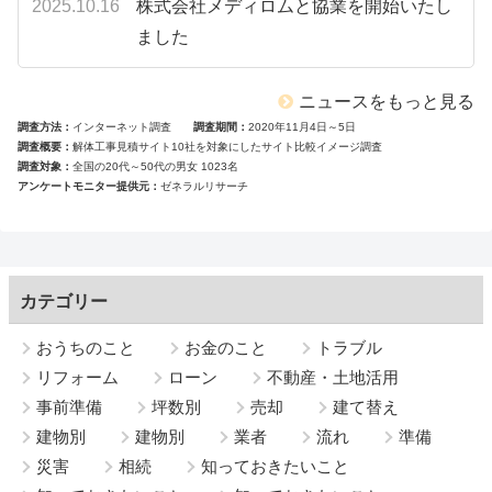
2025.10.16
株式会社メディロムと協業を開始いたし
ました
ニュースをもっと見る
調査方法
インターネット調査
調査期間
2020年11月4日～5日
調査概要
解体工事見積サイト10社を対象にしたサイト比較イメージ調査
調査対象
全国の20代～50代の男女 1023名
アンケートモニター提供元
ゼネラルリサーチ
カテゴリー
おうちのこと
お金のこと
トラブル
リフォーム
ローン
不動産・土地活用
事前準備
坪数別
売却
建て替え
建物別
建物別
業者
流れ
準備
災害
相続
知っておきたいこと