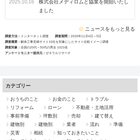
2025.10.16
株式会社メディロムと協業を開始いたし
ました
ニュースをもっと見る
調査方法
インターネット調査
調査期間
2020年11月4日～5日
調査概要
解体工事見積サイト10社を対象にしたサイト比較イメージ調査
調査対象
全国の20代～50代の男女 1023名
アンケートモニター提供元
ゼネラルリサーチ
カテゴリー
おうちのこと
お金のこと
トラブル
リフォーム
ローン
不動産・土地活用
事前準備
坪数別
売却
建て替え
建物別
建物別
業者
流れ
準備
災害
相続
知っておきたいこと