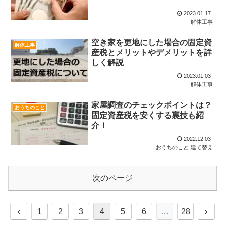
2023.01.17
解体工事
空き家を更地にした場合の固定資
解体工事
産税とメリットやデメリットを詳
しく解説
2023.01.03
解体工事
家屋調査のチェックポイントは？
おうちのこと
固定資産税を安くする裏技も紹
介！
2022.12.03
おうちのこと
建て替え
次のページ
前
次
1
2
3
4
5
6
…
28