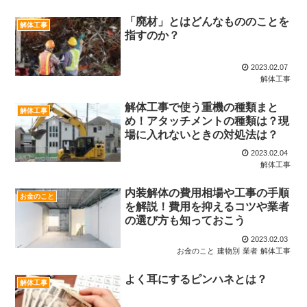
「廃材」とはどんなもののことを
解体工事
指すのか？
2023.02.07
解体工事
解体工事で使う重機の種類まと
解体工事
め！アタッチメントの種類は？現
場に入れないときの対処法は？
2023.02.04
解体工事
内装解体の費用相場や工事の手順
お金のこと
を解説！費用を抑えるコツや業者
の選び方も知っておこう
2023.02.03
お金のこと
建物別
業者
解体工事
よく耳にするピンハネとは？
解体工事