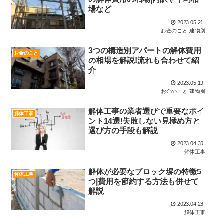
場など
2023.05.21
お金のこと
建物別
3つの構造別アパートの解体費用
お金のこと
の相場を解説!流れも合わせて紹
介
2023.05.19
お金のこと
建物別
解体工事の業者選びで重要なポイ
解体工事
ント14選!失敗しない見極め方と
選び方の手段も解説
2023.04.30
解体工事
解体が必要なブロック塀の特徴5
解体工事
つ|費用を節約する方法も併せて
解説
2023.04.28
解体工事