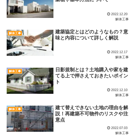
2022.12.20
解体工事
建築協定とはどのようなもの？意
解体工事
味と内容について詳しく解説
2022.12.17
解体工事
日影規制とは？土地購入や家を建
解体工事
てる上で押さえておきたいポイン
ト
2022.12.10
解体工事
建て替えできない土地の理由を解
解体工事
説！再建築不可物件のリスクや注
意点
2022.07.03
解体工事