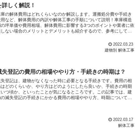
を詳しく解説！
車庫の解体費用はどれくらいなのか解説します。運搬処分費や手続き
費用など、解体費用の内訳や解体工事の手順について説明！車庫構造
別の坪単価や費用相場、解体費用に影響する3つのポイントや業者に依
頼しない場合のメリットとデメリットも紹介するので、参考にしてく
ださい。
2022.03.23
建物別
解体工事
滅失登記の費用の相場ややり方・手続きの時期は？
滅失登記は、建物がなくなった時に必要となる手続きです。費用の相
場はどのくらいか、やり方はどのようにしたら良いか、手続きの時期
はいつ頃か、といったことが気になるところです。この記事では、建
物の滅失登記の手続きにかかる費用の相場ややり方、時期について解
説します。
2022.03.17
解体工事