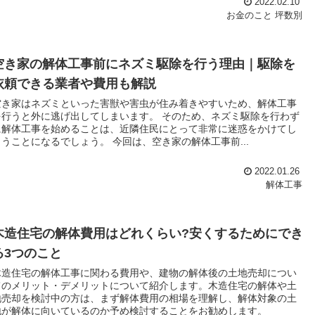
2022.02.10
お金のこと
坪数別
空き家の解体工事前にネズミ駆除を行う理由｜駆除を
依頼できる業者や費用も解説
空き家はネズミといった害獣や害虫が住み着きやすいため、解体工事
を行うと外に逃げ出してしまいます。 そのため、ネズミ駆除を行わず
に解体工事を始めることは、近隣住民にとって非常に迷惑をかけてし
まうことになるでしょう。 今回は、空き家の解体工事前...
2022.01.26
解体工事
木造住宅の解体費用はどれくらい?安くするためにでき
る3つのこと
木造住宅の解体工事に関わる費用や、建物の解体後の土地売却につい
てのメリット・デメリットについて紹介します。木造住宅の解体や土
地売却を検討中の方は、まず解体費用の相場を理解し、解体対象の土
地が解体に向いているのか予め検討することをお勧めします。