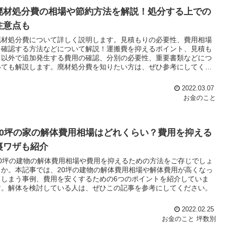
廃材処分費の相場や節約方法を解説！処分する上での
注意点も
廃材処分費について詳しく説明します。見積もりの必要性、費用相場
を確認する方法などについて解説！運搬費を抑えるポイント、見積も
り以外で追加発生する費用の確認、分別の必要性、重要書類などにつ
いても解説します。廃材処分費を知りたい方は、ぜひ参考にしてくだ
さい。
2022.03.07
お金のこと
20坪の家の解体費用相場はどれくらい？費用を抑える
裏ワザも紹介
20坪の建物の解体費用相場や費用を抑えるための方法をご存じでしょ
うか。本記事では、20坪の建物の解体費用相場や解体費用が高くなっ
てしまう事例、費用を安くするための6つのポイントを紹介していま
す。解体を検討している人は、ぜひこの記事を参考にしてください。
2022.02.25
お金のこと
坪数別