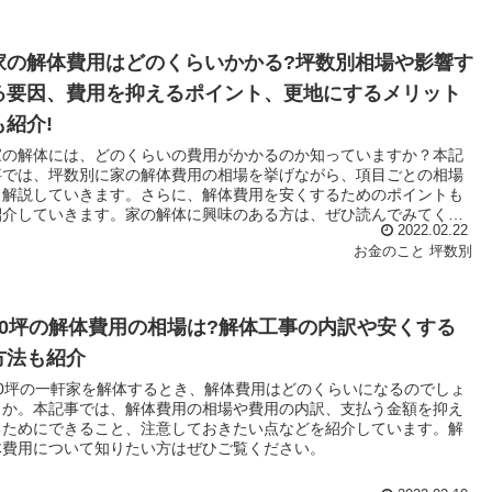
家の解体費用はどのくらいかかる?坪数別相場や影響す
る要因、費用を抑えるポイント、更地にするメリット
も紹介!
家の解体には、どのくらいの費用がかかるのか知っていますか？本記
事では、坪数別に家の解体費用の相場を挙げながら、項目ごとの相場
も解説していきます。さらに、解体費用を安くするためのポイントも
紹介していきます。家の解体に興味のある方は、ぜひ読んでみてくだ
2022.02.22
さい。
お金のこと
坪数別
90坪の解体費用の相場は?解体工事の内訳や安くする
方法も紹介
90坪の一軒家を解体するとき、解体費用はどのくらいになるのでしょ
うか。本記事では、解体費用の相場や費用の内訳、支払う金額を抑え
るためにできること、注意しておきたい点などを紹介しています。解
体費用について知りたい方はぜひご覧ください。