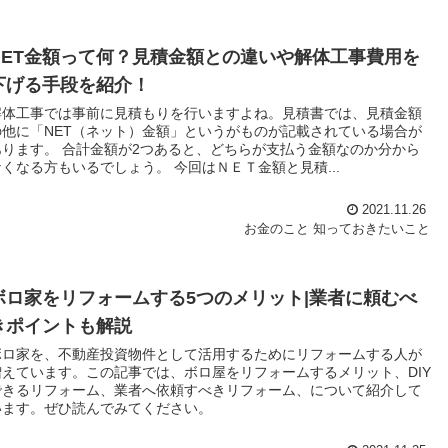
NET金額って何？見積金額との違いや解体工事費用を
下げる手段を紹介！
解体工事では事前に見積もりを行いますよね。見積書では、見積金額
の他に「NET（ネット）金額」というがものが記載されている場合が
あります。 合計金額が2つあると、どちらが支払う金額なのか分から
なくなる方もいるでしょう。 今回はＮＥＴ金額と見積...
2021.11.26
お金のこと
知っておきたいこと
ボロ家をリフォームする5つのメリット|業者に頼むべ
きポイントも解説
ボロ家を、不動産投資物件として活用するためにリフォームする人が
増えています。この記事では、ボロ屋をリフォームするメリット、DIY
できるリフォーム、業者へ依頼すべきリフォーム、について紹介して
います。ぜひ読んでみてください。