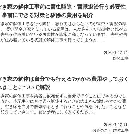
空き家の解体工事前に害虫駆除・害獣退治行う必要性
｜事前にできる対策と駆除の費用を紹介
空き家の解体工事を行う際に、忘れてはならないのが害虫・害獣の存
在。 長い間空き家となっている家屋は、人が住んでいる建物と比べる
と害虫が住み着いている可能性が非常に高くなっています。 害虫や害
獣が住み着いている状態で解体工事を行ってしまうと、...
2021.12.14
解体工事
空き家の解体は自分でも行える?かかる費用やしておく
べきことについて解説
空き家の解体工事を業者に依頼せずに自分で行うことはできるのでし
ょうか。本記事では空き家を解体するときの大まかな流れやかかる費
用、空き家を自分で解体するときに行うことや気をつけたいことなど
を紹介していきます。ぜひ参考にしてみてください。
2021.12.11
お金のこと
解体工事