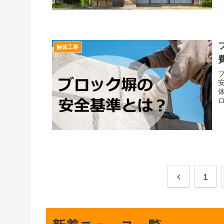
解体工事
前
1
へ