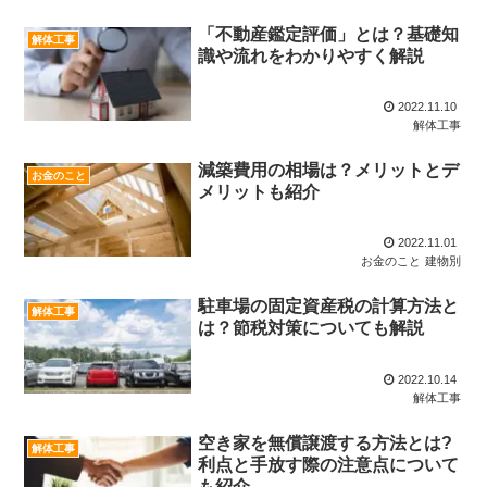
「不動産鑑定評価」とは？基礎知
解体工事
識や流れをわかりやすく解説
2022.11.10
解体工事
減築費用の相場は？メリットとデ
お金のこと
メリットも紹介
2022.11.01
お金のこと
建物別
駐車場の固定資産税の計算方法と
解体工事
は？節税対策についても解説
2022.10.14
解体工事
空き家を無償譲渡する方法とは?
解体工事
利点と手放す際の注意点について
も紹介