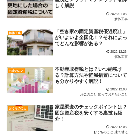
しく解説
2023.01.03
解体工事
「空き家の固定資産税優遇廃止」
解体工事
がいよいよ全国化！？それによっ
てどんな影響がある？
2022.12.23
解体工事
不動産取得税とは？いつ納税す
お金のこと
る？計算方法や軽減措置について
も分かりやすく解説！
2022.12.08
お金のこと
知っておきたいこと
家屋調査のチェックポイントは？
おうちのこと
固定資産税を安くする裏技も紹
介！
2022.12.03
おうちのこと
建て替え