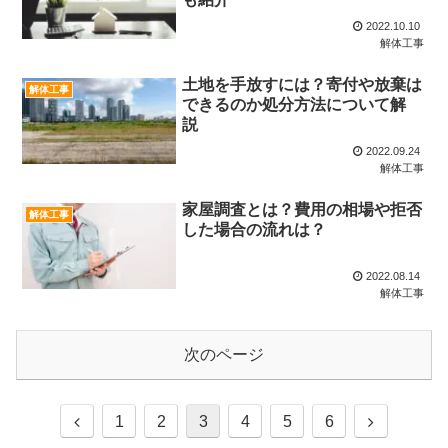
2022.10.10
解体工事
土地を手放すには？寄付や放棄は
解体工事
できるのか処分方法について解
説
2022.09.24
解体工事
家屋調査とは？費用の相場や拒否
解体工事
した場合の流れは？
2022.08.14
解体工事
次のページ
前
次
1
2
3
4
5
6