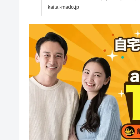
「家を解体して建て
kaitai-mado.jp