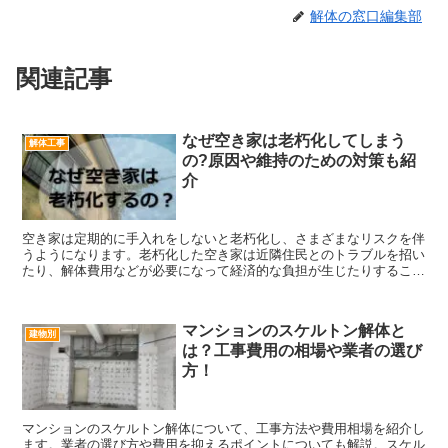
解体の窓口編集部
関連記事
なぜ空き家は老朽化してしまう
解体工事
の?原因や維持のための対策も紹
介
空き家は定期的に手入れをしないと老朽化し、さまざまなリスクを伴
うようになります。老朽化した空き家は近隣住民とのトラブルを招い
たり、解体費用などが必要になって経済的な負担が生じたりすること
があるため、あらかじめ住んでない家の処遇を決めておくことが重要
です。
マンションのスケルトン解体と
建物別
は？工事費用の相場や業者の選び
方！
マンションのスケルトン解体について、工事方法や費用相場を紹介し
ます。業者の選び方や費用を抑えるポイントについても解説。スケル