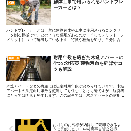
解体工事で用いられるハンドブレ
相続
ーカーとは？
ハンドブレーカーとは、主に建物解体や工事に使用されるコンクリー
トを削る機械です。どのような種類があるのか、そしてメリット・デ
メリットについて解説していきます。特徴や種類を知り、自分に合っ
たハンドブレーカーを見つけることができます。
耐用年数を過ぎた木造アパートの
解体工事
4つの対応策|建物寿命を延ばすコ
ツも解説
木造アパートなどの資産には法定耐用年数が決められています。木造
アパートの法定耐用年数を超過しても住むことは可能ですが、経営者
にとっては問題も発生します。この記事では、木造アパートの耐用年
数を過ぎた場合の対応策や、建物の寿命を延ばすコツなどを解説しま
す。
お困りのお客様が納得して売却できるよ
うに貢献したいー中村商事合資会社様