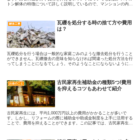
トン解体の特徴について詳しく説明しているので、マンションの内装
を変えたい時にはぜひ参考にしてみてください。
瓦礫を処分する時の捨て方や費用
解体工事
は？
瓦礫処分を行う場合は一般的な家庭ごみのような撤去処分を行うこと
ができません。瓦礫撤去の意味を知らなければ間違った処分方法を行
ってしまうことになるでしょう。そのようなことにならないように、
今回は瓦礫の意味や正しい捨て方、費用などをご紹介します。
古民家再生補助金の種類5つ!費用
お金のこと
を抑えるコツもあわせて紹介
古民家再生には、平均1,000万円以上の費用がかかることが多いで
す。しかし、リフォームの際に補助金や助成金制度を上手に活用する
ことで、費用を抑えることができます。この記事では、古民家再生補
助金の種類や費用を抑えるコツについて解説していきます。