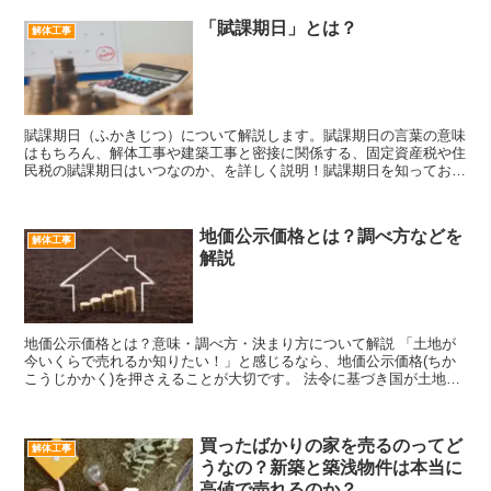
「賦課期日」とは？
解体工事
賦課期日（ふかきじつ）について解説します。賦課期日の言葉の意味
はもちろん、解体工事や建築工事と密接に関係する、固定資産税や住
民税の賦課期日はいつなのか、を詳しく説明！賦課期日を知っておけ
ば、解体・建築のお得なタイミングが分かります。
地価公示価格とは？調べ方などを
解体工事
解説
地価公示価格とは？意味・調べ方・決まり方について解説 「土地が
今いくらで売れるか知りたい！」と感じるなら、地価公示価格(ちか
こうじかかく)を押さえることが大切です。 法令に基づき国が土地の
価格を公示した制度となるので、信頼性が高い指標の一つ...
買ったばかりの家を売るのってど
解体工事
うなの？新築と築浅物件は本当に
高値で売れるのか？