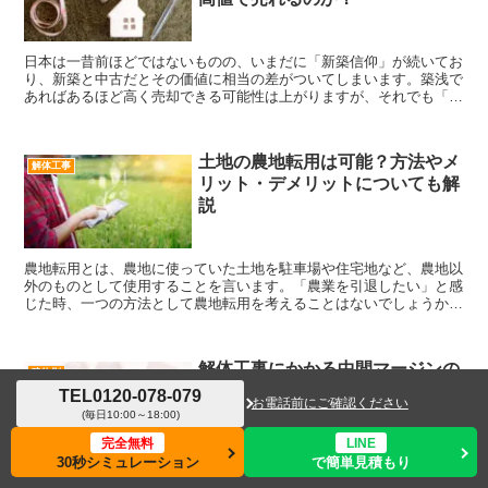
日本は一昔前ほどではないものの、いまだに「新築信仰」が続いてお
り、新築と中古だとその価値に相当の差がついてしまいます。築浅で
あればあるほど高く売却できる可能性は上がりますが、それでも「築
浅中古」と「新築」の間には越えられない壁があるようです...
土地の農地転用は可能？方法やメ
解体工事
リット・デメリットについても解
説
農地転用とは、農地に使っていた土地を駐車場や住宅地など、農地以
外のものとして使用することを言います。「農業を引退したい」と感
じた時、一つの方法として農地転用を考えることはないでしょうか。
今回の記事では、土地の農地転用の方法やメリットやデメ...
解体工事にかかる中間マージンの
建物別
相場とは？不動産屋・仲介業者に
TEL
0120-078-079
お電話前にご確認ください
よって費用が違う？
(毎日10:00～18:00)
完全無料
LINE
30秒シミュレーション
で簡単見積もり
メニュー
ホーム
検索
トップ
サイドバー
解体工事で支払う中間マージンについて詳しく解説します。中間マー