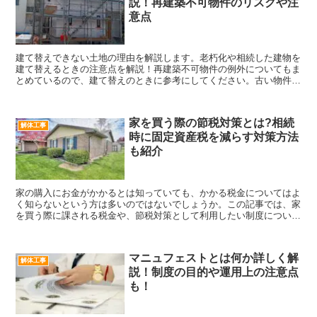
説！再建築不可物件のリスクや注
意点
建て替えできない土地の理由を解説します。老朽化や相続した建物を
建て替えるときの注意点を解説！再建築不可物件の例外についてもま
とめているので、建て替えのときに参考にしてください。古い物件の
購入をする際は、解説を参考に建て替えできない土地のリスクを検討
しましょう。
家を買う際の節税対策とは?相続
解体工事
時に固定資産税を減らす対策方法
も紹介
家の購入にお金がかかるとは知っていても、かかる税金についてはよ
く知らないという方は多いのではないでしょうか。この記事では、家
を買う際に課される税金や、節税対策として利用したい制度について
紹介します。購入費用を少しでも抑えたいという方はぜひ読んでみて
下さい。
マニュフェストとは何か詳しく解
解体工事
説！制度の目的や運用上の注意点
も！