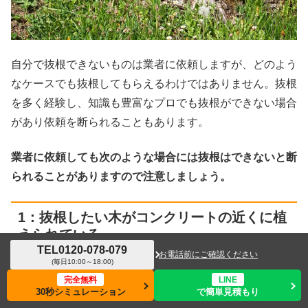
自分で抜根できないものは業者に依頼しますが、どのよう
なケースでも抜根してもらえるわけではありません。抜根
を多く経験し、知識も豊富なプロでも抜根ができない場合
があり依頼を断られることもあります。
業者に依頼しても次のような場合には抜根はできないと断
られることがありますので注意しましょう。
1：抜根したい木がコンクリートの近くに植
えられている
TEL
0120-078-079
お電話前にご確認ください
(毎日10:00～18:00)
依頼しても抜根ができない1つ目のケースは、抜根したい
完全無料
LINE
30秒シミュレーション
で簡単見積もり
木がコンクリートの近くに植えられているときです。
メニュー
ホーム
検索
トップ
サイドバー