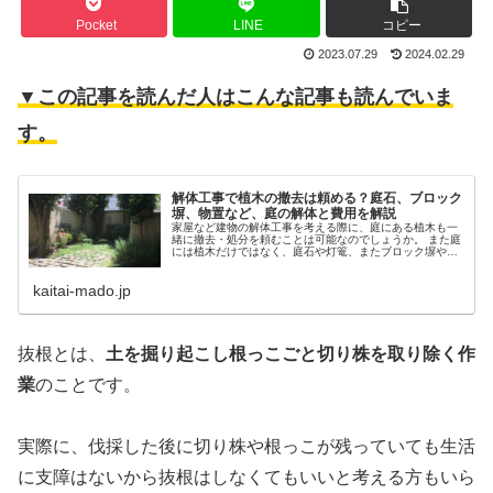
Pocket
LINE
コピー
2023.07.29
2024.02.29
▼この記事を読んだ人はこんな記事も読んでいま
す。
解体工事で植木の撤去は頼める？庭石、ブロック
塀、物置など、庭の解体と費用を解説
家屋など建物の解体工事を考える際に、庭にある植木も一
緒に撤去・処分を頼むことは可能なのでしょうか。 また庭
には植木だけではなく、庭石や灯篭、またブロック塀や物
置など意外にもたくさんの付属物があるものですが、それ
らの解体や撤去についても解体業
kaitai-mado.jp
抜根とは、
土を掘り起こし根っこごと切り株を取り除く作
業
のことです。
実際に、伐採した後に切り株や根っこが残っていても生活
に支障はないから抜根はしなくてもいいと考える方もいら