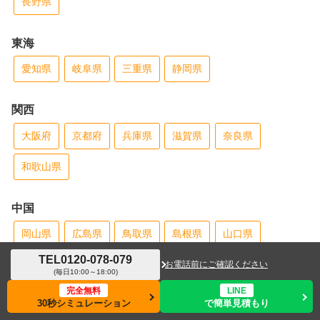
長野県
東海
愛知県
岐阜県
三重県
静岡県
関西
大阪府
京都府
兵庫県
滋賀県
奈良県
和歌山県
中国
岡山県
広島県
鳥取県
島根県
山口県
TEL
0120-078-079
お電話前にご確認ください
(毎日10:00～18:00)
四国
完全無料
LINE
愛媛県
香川県
高知県
徳島県
30秒シミュレーション
で簡単見積もり
メニュー
ホーム
検索
トップ
サイドバー