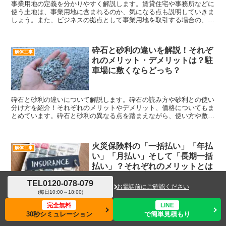
事業用地の定義を分かりやすく解説します。賃貸住宅や事務所などに
使う土地は、事業用地に含まれるのか、気になる点も説明していきま
しょう。また、ビジネスの拠点として事業用地を取引する場合の、留
意しておく法律なども記載しているので、ぜひチェックしてみてくだ
さい。
砕石と砂利の違いを解説！それぞ
解体工事
れのメリット・デメリットは？駐
車場に敷くならどっち？
砕石と砂利の違いについて解説します。砕石の読み方や砂利との使い
分け方を紹介！それぞれのメリットやデメリット、価格についてもま
とめています。砕石と砂利の異なる点を踏まえながら、使い方や敷き
方を紹介しているので参考にしてください。
火災保険料の「一括払い」「年払
解体工事
い」「月払い」そして「長期一括
払い」？それぞれのメリットとは
TEL
0120-078-079
お電話前にご確認ください
(毎日10:00～18:00)
賃貸住宅の契約時や新居の購入時に、不動産会社などから勧められる
がままに火災保険に入ったはいいけれど、支払い方法を改めて見直し
完全無料
LINE
たい、ということもあるでしょう。 自分の加入している保険の補償
30秒シミュレーション
で簡単見積もり
メニュー
ホーム
検索
トップ
サイドバー
内容もよくわからないまま、また支払い方法によっては保険...