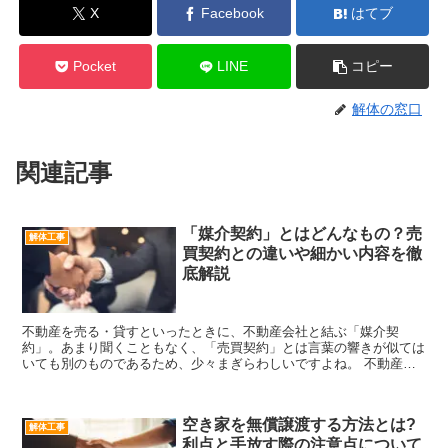
X
Facebook
はてブ
Pocket
LINE
コピー
解体の窓口
関連記事
「媒介契約」とはどんなもの？売
解体工事
買契約との違いや細かい内容を徹
底解説
不動産を売る・貸すといったときに、不動産会社と結ぶ「媒介契
約」。あまり聞くこともなく、「売買契約」とは言葉の響きが似ては
いても別のものであるため、少々まぎらわしいですよね。 不動産の
売主・買主の仲介をする不動産会社を間に挟む以上、たしかに「...
空き家を無償譲渡する方法とは?
解体工事
利点と手放す際の注意点について