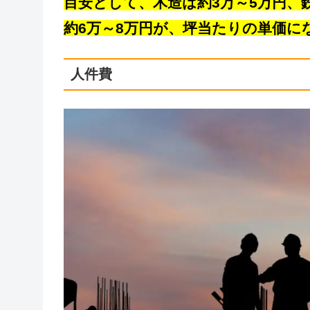
目安として、木造は約3万～5万円、
約6万～8万円が、坪当たりの単価に
人件費