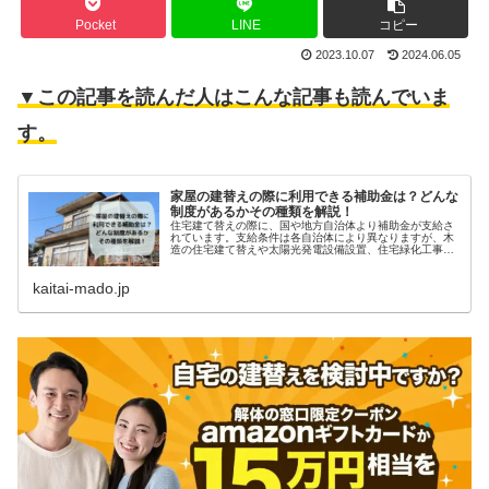
Pocket
LINE
コピー
2023.10.07
2024.06.05
▼この記事を読んだ人はこんな記事も読んでいま
す。
家屋の建替えの際に利用できる補助金は？どんな
制度があるかその種類を解説！
住宅建て替えの際に、国や地方自治体より補助金が支給さ
れています。支給条件は各自治体により異なりますが、木
造の住宅建て替えや太陽光発電設備設置、住宅緑化工事な
ど補助金対象はさまざまです。このような補助金を上手に
利用して、工事費用を軽減されてはいかがでしょうか。
kaitai-mado.jp